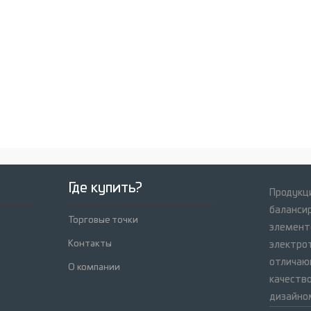
Где купить?
Продукци
баланси
Торговые точки
элемент
Контакты
электрот
отличаю
О компании
качеств
дизайно