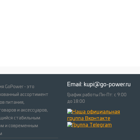
Email:
kupi@go-power.ru
я GoPower - это
рованный ассортимент
График работы Пн-Пт: с 9:00
до 18:00
ов питания,
оваров и аксессуаров,
щийся стабильным
ом и современным
м