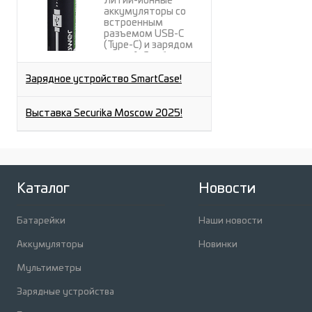
Литий-ионные
аккумуляторы со
встроенным
разъемом USB-C
(Type-C) и зарядом
через A-C кабель от
любого USB-A порта.
Зарядное устройство SmartCase!
Выставка Securika Moscow 2025!
Каталог
Новости
Батарейки
Наши новости
Аккумуляторы
Новинки
Мультиметры
Зарядные устройства