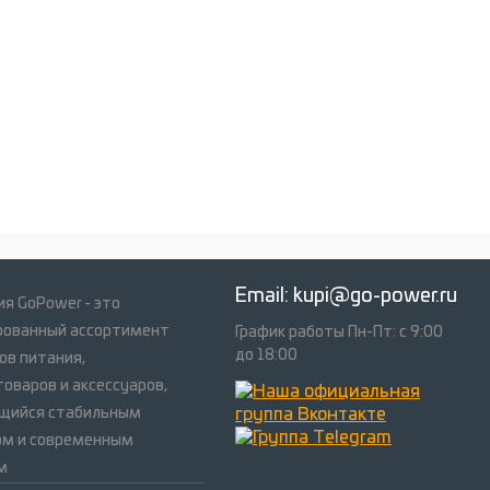
Email:
kupi@go-power.ru
я GoPower - это
рованный ассортимент
График работы Пн-Пт: с 9:00
до 18:00
ов питания,
оваров и аксессуаров,
щийся стабильным
ом и современным
м