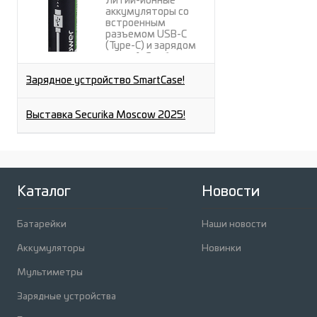
Литий-ионные
аккумуляторы со
встроенным
разъемом USB-C
(Type-C) и зарядом
через A-C кабель от
любого USB-A порта.
Зарядное устройство SmartCase!
Выставка Securika Moscow 2025!
Каталог
Новости
Батарейки
Наши новости
Аккумуляторы
Новинки
Мультиметры
Зарядные устройства