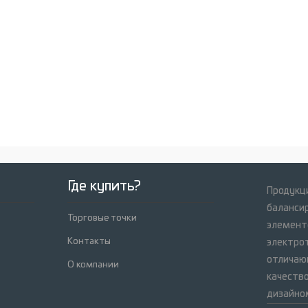
Где купить?
Продукци
баланси
Торговые точки
элемент
Контакты
электрот
отличаю
О компании
качеств
дизайно