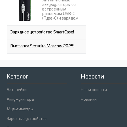
Литий-ионные
аккумуляторы со
встроенным
разъемом USB-C
(Type-C) и зарядом
через A-C кабель от
любого USB-A порта.
Зарядное устройство SmartCase!
Выставка Securika Moscow 2025!
Каталог
Новости
Батарейки
Наши новости
Аккумуляторы
Новинки
Мультиметры
Зарядные устройства