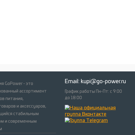
Email:
kupi@go-power.ru
я GoPower - это
рованный ассортимент
График работы Пн-Пт: с 9:00
до 18:00
ов питания,
оваров и аксессуаров,
щийся стабильным
ом и современным
м