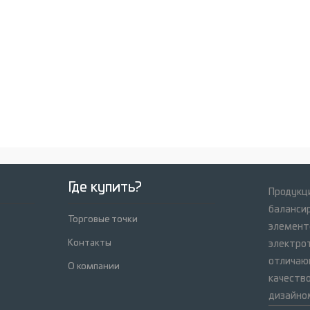
Где купить?
Продукци
баланси
Торговые точки
элемент
Контакты
электрот
отличаю
О компании
качеств
дизайно