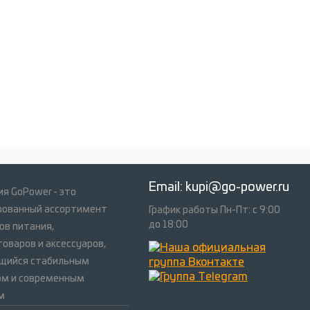
Email:
kupi@go-power.ru
я GoPower - это
рованный ассортимент
График работы Пн-Пт: с 9:00
до 18:00
ов питания,
оваров и аксессуаров,
щийся стабильным
ом и современным
м