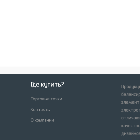
Где купить?
Продукци
баланси
Торговые точки
элемент
Контакты
электрот
отличаю
О компании
качеств
дизайно