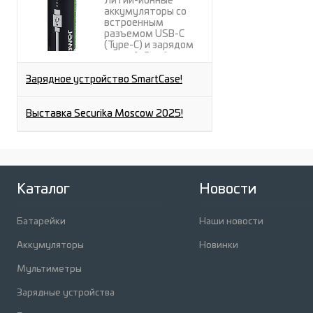
Литий-ионные
аккумуляторы со
встроенным
разъемом USB-C
(Type-C) и зарядом
через A-C кабель от
любого USB-A порта.
Зарядное устройство SmartCase!
Выставка Securika Moscow 2025!
Каталог
Новости
Батарейки
Наши новости
Аккумуляторы
Новинки
Мультиметры
Зарядные устройства