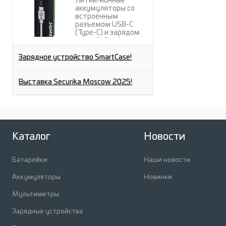
Литий-ионные
аккумуляторы со
встроенным
разъемом USB-C
(Type-C) и зарядом
через A-C кабель от
любого USB-A порта.
Зарядное устройство SmartCase!
Выставка Securika Moscow 2025!
Каталог
Новости
Батарейки
Наши новости
Аккумуляторы
Новинки
Мультиметры
Зарядные устройства