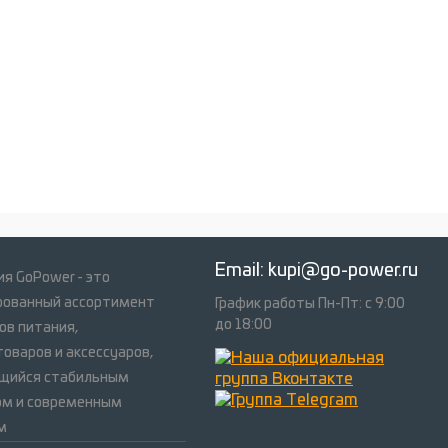
Email:
kupi@go-power.ru
я GoPower - это
рованный ассортимент
График работы Пн-Пт: с 9:00
до 18:00
ов питания,
оваров и аксессуаров,
щийся стабильным
ом и современным
м