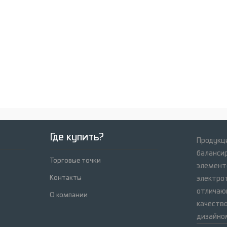
Где купить?
Продукци
баланси
Торговые точки
элемент
Контакты
электрот
отличаю
О компании
качеств
дизайно