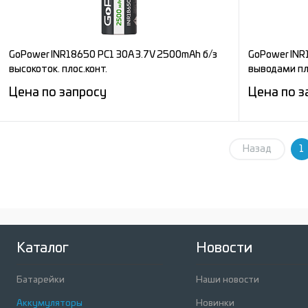
GoPower INR18650 PC1 30A 3.7V 2500mAh б/з
GoPower INR
высокоток. плос.конт.
выводами пл
Цена по запросу
Цена по з
Запросить цену
Назад
1
Сравнение
Сравнени
В избранное
Под заказ
В избран
Каталог
Новости
Батарейки
Наши новости
Аккумуляторы
Новинки