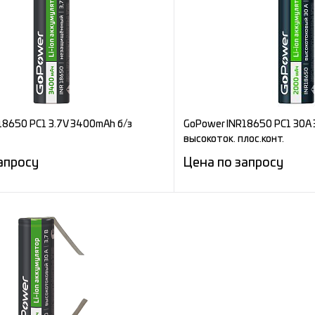
е
Сравнение
ное
Под заказ
В избранное
18650 PC1 3.7V 3400mAh б/з
GoPower INR18650 PC1 30A 
высокоток. плос.конт.
апросу
Цена по запросу
Запросить цену
Запросит
е
Сравнение
ное
Под заказ
В избранное