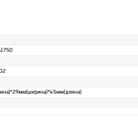
61750
02
ина)*29мм(ширина)*45мм(длина)