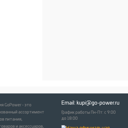
Email:
kupi@go-power.ru
я GoPower - это
рованный ассортимент
График работы Пн-Пт: с 9:00
до 18:00
ов питания,
оваров и аксессуаров,