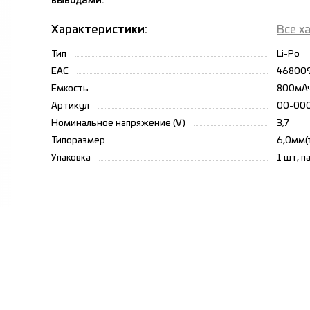
выводами.
Характеристики:
Все х
Тип
Li-Po
ЕАС
46800
Емкость
800мА
Артикул
00-00
Номинальное напряжение (V)
3,7
Типоразмер
6,0мм(
Упаковка
1 шт, п