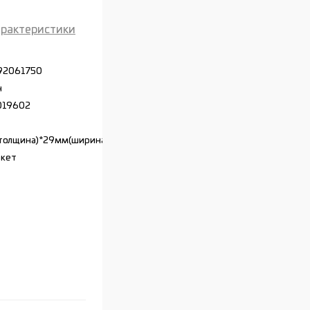
арактеристики
92061750
ч
019602
толщина)*29мм(ширина)*45мм(длина)
акет