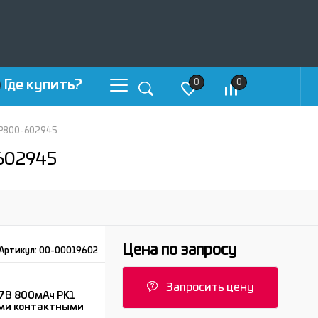
Где купить?
0
0
LP800-602945
602945
Цена по запросу
Артикул:
00-00019602
Запросить цену
.7В 800мАч PK1
ыми контактными