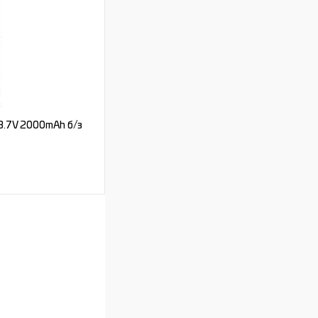
Под заказ
3.7V 2000mAh б/з
ь цену
Под заказ