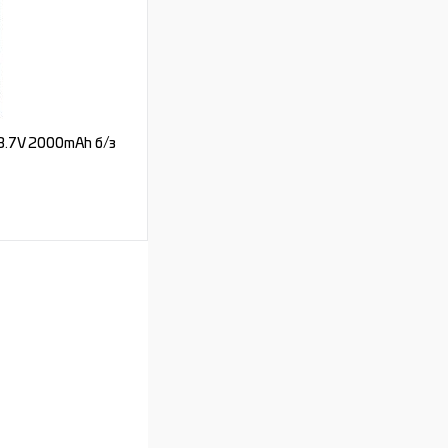
Под заказ
3.7V 2000mAh б/з
ь цену
Под заказ