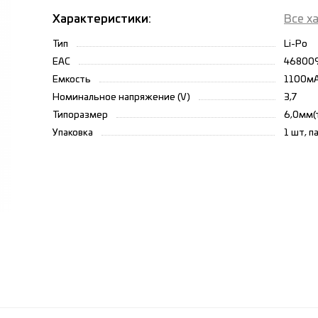
Характеристики:
Все х
Тип
Li-Po
ЕАС
46800
Емкость
1100м
Номинальное напряжение (V)
3,7
Типоразмер
6,0мм(
Упаковка
1 шт, п