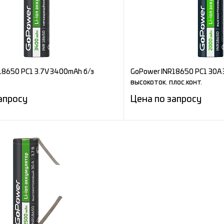
ное
Под заказ
В избранное
18650 PC1 3.7V 3400mAh б/з
GoPower INR18650 PC1 30A 
высокоток. плос.конт.
апросу
Цена по запросу
Запросить цену
Запросит
е
Сравнение
ное
Под заказ
В избранное