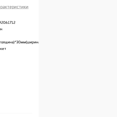
арактеристики
92061712
Ач
толщина)*30мм(ширина)*60мм(длина)
акет