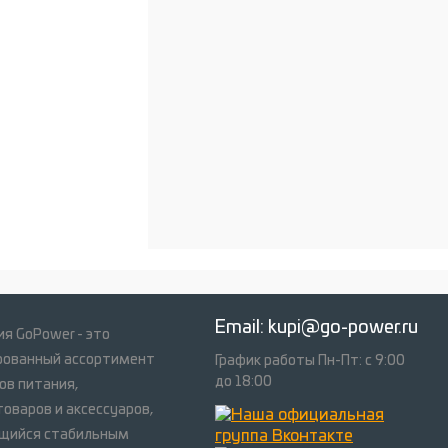
Email:
kupi@go-power.ru
я GoPower - это
рованный ассортимент
График работы Пн-Пт: с 9:00
до 18:00
ов питания,
оваров и аксессуаров,
щийся стабильным