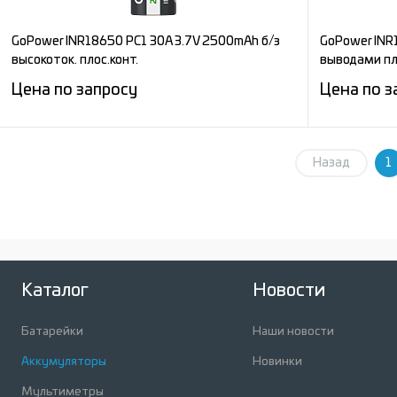
GoPower INR18650 PC1 30A 3.7V 2500mAh б/з
GoPower INR
высокоток. плос.конт.
выводами пл
Цена по запросу
Цена по з
Запросить цену
Назад
1
Сравнение
Сравнени
В избранное
Под заказ
В избран
Каталог
Новости
Батарейки
Наши новости
Аккумуляторы
Новинки
Мультиметры