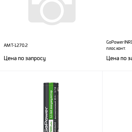
В избранное
Под заказ
В избран
GoPower INR
AMT-1270.2
плос.конт.
Цена по запросу
Цена по з
Запросить цену
Сравнение
Сравнени
В избранное
Под заказ
В избран