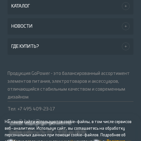
КАТАЛОГ
НОВОСТИ
ГДЕ КУПИТЬ?
Продукция GoPower - это балансированный ассортимент
элементов питания, электротоваров и аксессуаров,
отличающийся стабильным качеством и современным
дизайном
Тел: +7 495 409-23-17
Email:
kupi@go-power.ru
На нашем сайте используются cookie–файлы, в том числе сервисов
веб–аналитики. Используя сайт, вы соглашаетесь на обработку
График работы Пн-Пт: с 9:00 до 18:00
персональных данных при помощи cookie–файлов. Подробнее об