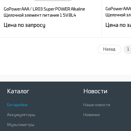
GoPower AAA 
GoPower AAA / LR03 Super POWER Alkaline
Щелочной эл
Щелочной элемент питания 1.5V BL4
(2/40/800)
Цена по запросу
Цена по з
Запросить цену
Назад
1
Сравнение
Сравнени
В избранное
Под заказ
В избран
Каталог
Новости
Батарейки
Наши новости
Аккумуляторы
Новинки
Мультиметры