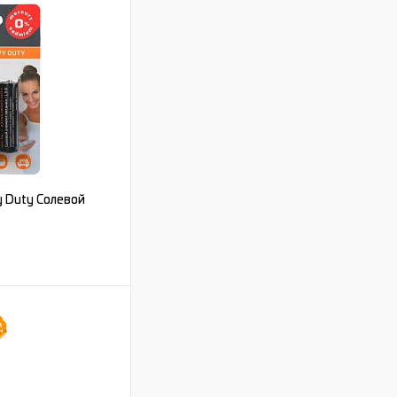
y Duty Солевой
ь цену