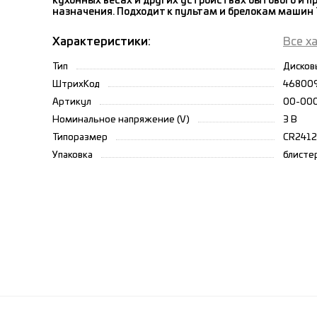
кухонных весах и других устройствах бытового и 
назначения. Подходит к пультам и брелокам машин 
Характеристики:
Все х
Тип
Дисков
ШтрихКод
46800
Артикул
00-00
Номинальное напряжение (V)
3 В
Типоразмер
CR2412
Упаковка
блисте