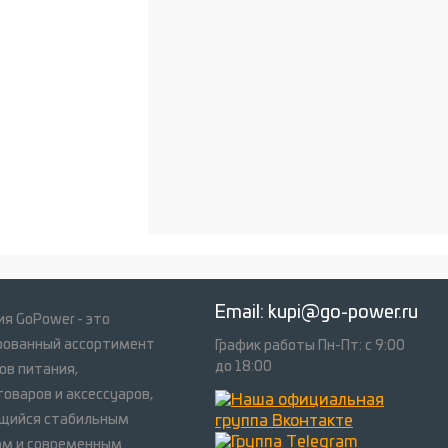
Email:
kupi@go-power.ru
я GoPower - это
рованный ассортимент
График работы Пн-Пт: с 9:00
до 18:00
ов питания,
оваров и аксессуаров,
щийся стабильным
ом и современным