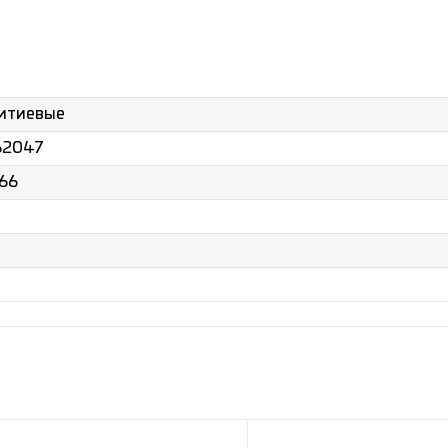
литиевые
62047
66