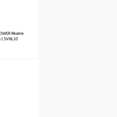
Под заказ
OWER Alkaline
 1.5V BL10
ь цену
Под заказ