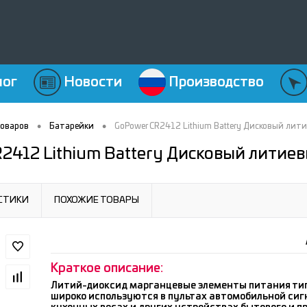
лог
Новости
Производство
•
•
товаров
Батарейки
GoPower CR2412 Lithium Battery Дисковый лит
2412 Lithium Battery Дисковый литие
СТИКИ
ПОХОЖИЕ ТОВАРЫ
Краткое описание:
Литий-диоксид марганцевые элементы питания ти
широко используются в пультах автомобильной сиг