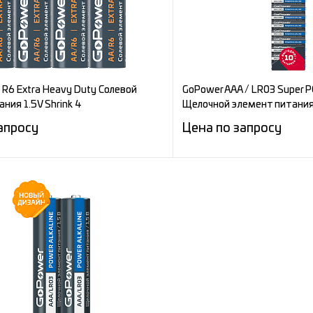
ное
Под заказ
В избранное
 R6 Extra Heavy Duty Солевой
GoPower AAA / LR03 Super P
ния 1.5V Shrink 4
Щелочной элемент питания
апросу
Цена по запросу
Запросить цену
Запросит
е
Сравнение
ное
Под заказ
В избранное