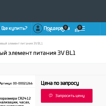
Где купить?
Поддержка
0
0
иевый элемент питания 3V BL1
вый элемент питания 3V BL1
Цена по запросу
Артикул:
00-00021266
Запросить цену
поразмера CR2412
нализации, часах,