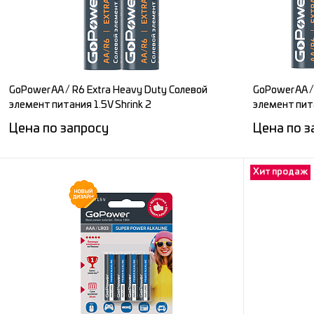
В избранное
Под заказ
В избран
GoPower AA / R6 Extra Heavy Duty Солевой
GoPower AA /
элемент питания 1.5V Shrink 2
элемент пита
Цена по запросу
Цена по з
Хит продаж
Запросить цену
Сравнение
Сравнени
В избранное
Под заказ
В избран