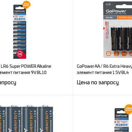
 LR6 Super POWER Alkaline
GoPower AA / R6 Extra Heav
емент питания 9V BL10
элемент питания 1.5V BL4
апросу
Цена по запросу
Запросить цену
Запросит
е
Сравнение