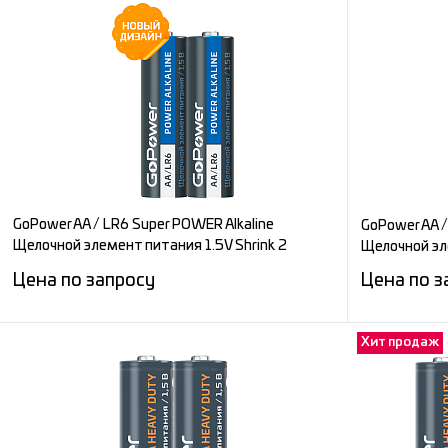
GoPower AA / LR6 Super POWER Alkaline
GoPower AA /
Щелочной элемент питания 1.5V Shrink 2
Щелочной эл
(2/40/800)
Цена по запросу
Цена по з
Хит продаж
Запросить цену
Сравнение
Сравнени