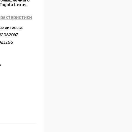
промышленного
Toyota Lexus.
арактеристики
ые литиевые
92062047
021266
р