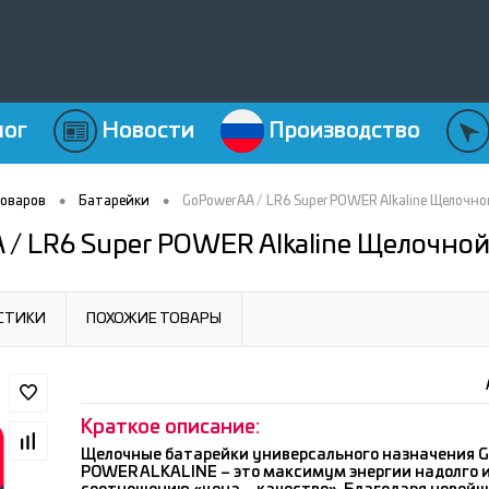
лог
Новости
Производство
•
•
товаров
Батарейки
GoPower AA / LR6 Super POWER Alkaline Щелочн
 / LR6 Super POWER Alkaline Щелочной
СТИКИ
ПОХОЖИЕ ТОВАРЫ
Краткое описание:
Щелочные батарейки универсального назначения 
POWER ALKALINE – это максимум энергии надолго и 