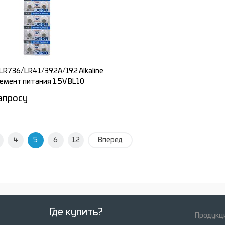
ное
Под заказ
В избранное
LR736/LR41/392A/192 Alkaline
емент питания 1.5V BL10
апросу
4
Запросить цену
5
6
12
Вперед
е
ное
Под заказ
Где купить?
Продукци