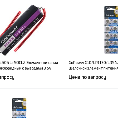
Запросить цену
Запросит
е
Сравнение
ное
Под заказ
В избранное
4505 Li-SOCL2 Элемент питания
GoPower G10/LR1130/LR54/
лхлоридный с выводами 3.6V
Щелочной элемент питания
апросу
Цена по запросу
Запросить цену
Запросит
е
Сравнение