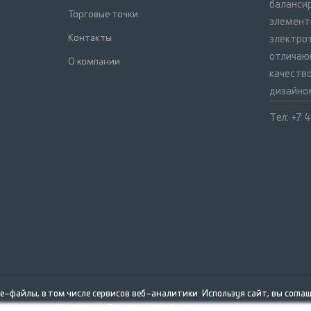
баланси
Торговые точки
элемент
Контакты
электрот
отличаю
О компании
качеств
дизайно
Тел: +7 
e–файлы, в том числе сервисов веб–аналитики. Используя сайт, вы соглаш
и помощи cookie–файлов. Подробнее об обработке персональных данных вы