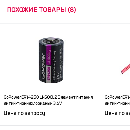
ПОХОЖИЕ ТОВАРЫ (8)
GoPower ER14250 Li-SOCL2 Элемент питания
GoPower ER1
литий-тионилхлоридный 3,6V
литий-тиони
Цена по запросу
Цена по з