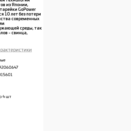
ей технологии
ов из Японии,
тарейки GoPower
 10 лет без потери
нства современных
им
ужающей среды, так
лов - свинца,
арактеристики
ные
92060647
015601
р 4 шт