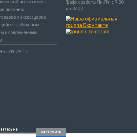
рованный ассортимент
График работы Пн-Пт: с 9:00
до 18:00
ов питания,
оваров и аксессуаров,
щийся стабильным
ом и современным
м
495 409-23-17
аетесь на
НАСТРОИТЬ
 можете узнать в: