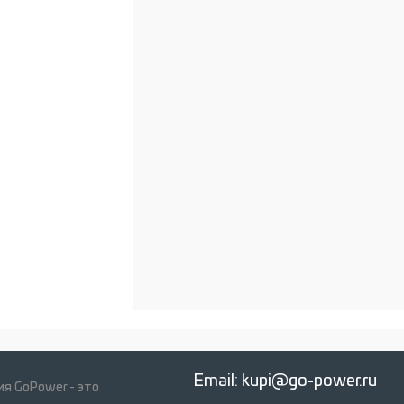
Под заказ
Email:
kupi@go-power.ru
я GoPower - это