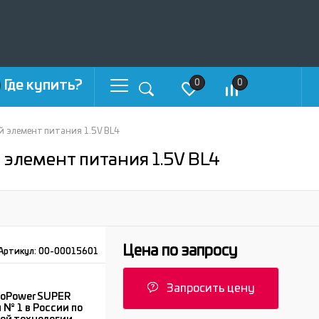
Где купить?
0
0
ой элемент питания 1.5V BL4
 элемент питания 1.5V BL4
Цена по запросу
Артикул:
00-00015601
Запросить цену
GoPower SUPER
№ 1 в России по