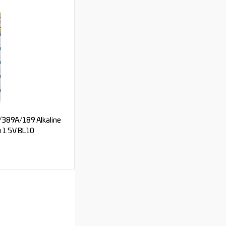
ь цену
Под заказ
389A/189 Alkaline
 1.5V BL10
ь цену