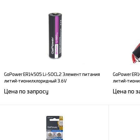
Запросить цену
Сравнение
Сравнени
В избранное
Под заказ
В избран
GoPower ER14505 Li-SOCL2 Элемент питания
GoPower ER1
литий-тионилхлоридный 3.6V
литий-тиони
Цена по запросу
Цена по з
Запросить цену
Сравнение
Сравнени