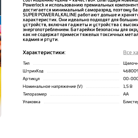
соотношению «цена – качество». Благодаря новейш
Powerlock и использованию премиальных компонент
достигается минимальный саморазряд, поэтому ба
SUPER POWER ALKALINE работают дольше и хранятся
характеристик. Они идеально подходят для больши
устройств, включая гаджеты и устройства с высок
энергопотреблением. Батарейки безопасны для окр
как не содержат примеси тяжелых токсичных метал
кадмия и ртути.
Характеристики:
Все х
Тип
Щелоч
ШтрихКод
46800
Артикул
00-00
Номинальное напряжение (V)
1,5 В
Типоразмер
АА
Упаковка
Блисте