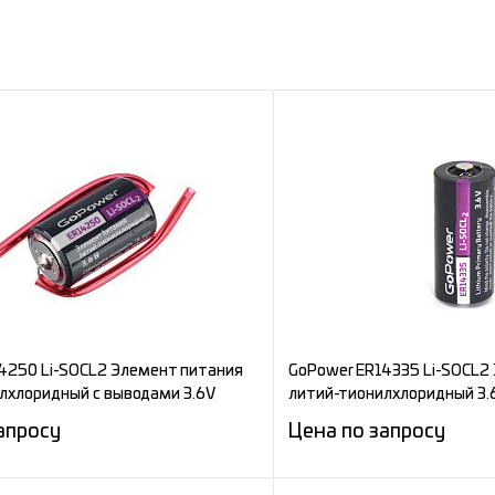
4250 Li-SOCL2 Элемент питания
GoPower ER14335 Li-SOCL2
лхлоридный с выводами 3.6V
литий-тионилхлоридный 3.
апросу
Цена по запросу