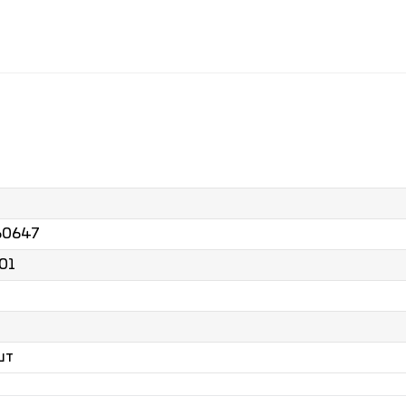
60647
01
шт