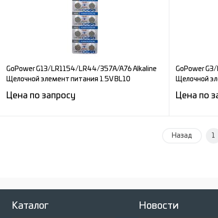
В избранное
Под заказ
В избран
GoPower G13/LR1154/LR44/357A/A76 Alkaline
GoPower G3/
Щелочной элемент питания 1.5V BL10
Щелочной эл
Цена по запросу
Цена по з
Запросить цену
Назад
1
Сравнение
Сравнени
В избранное
Под заказ
В избран
Каталог
Новости