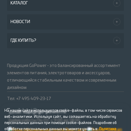
КАТАЛОГ
НОВОСТИ
ГДЕ КУПИТЬ?
Продукция GoPower - это балансированный ассортимент
элементов питания, электротоваров и аксессуаров,
отличающийся стабильным качеством и современным
дизайном
Тел: +7 495 409-23-17
Email:
kupi@go-power.ru
На нашем сайте используются cookie–файлы, в том числе сервисов
веб–аналитики. Используя сайт, вы соглашаетесь на обработку
График работы Пн-Пт: с 9:00 до 18:00
персональных данных при помощи cookie–файлов. Подробнее об
обработке персональных данных вы можете узнать в:
Политике