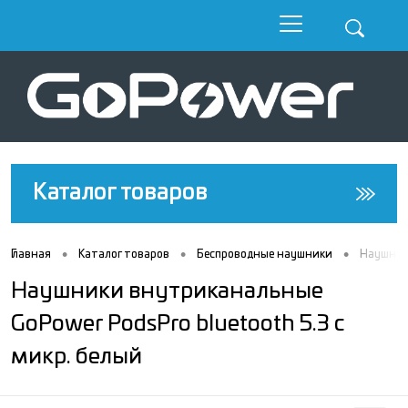
Каталог товаров
•
•
•
Главная
Каталог товаров
Беcпроводные наушники
Наушники
Наушники внутриканальные
GoPower PodsPro bluetooth 5.3 с
микр. белый