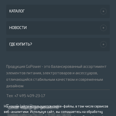
КАТАЛОГ
НОВОСТИ
ГДЕ КУПИТЬ?
Продукция GoPower - это балансированный ассортимент
элементов питания, электротоваров и аксессуаров,
отличающийся стабильным качеством и современным
дизайном
Тел: +7 495 409-23-17
Email:
kupi@go-power.ru
На нашем сайте используются cookie–файлы, в том числе сервисов
веб–аналитики. Используя сайт, вы соглашаетесь на обработку
График работы Пн-Пт: с 9:00 до 18:00