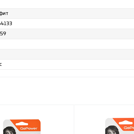
афит
64133
59
с