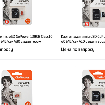
и microSD GoPower 128GB Class10
Карта памяти microSD GoPo
90 МБ/сек V30 с адаптером
60 МБ/сек V10 с адаптеро
апросу
Цена по запросу
Запросить цену
Запросит
е
Сравнение
ное
Под заказ
В избранное