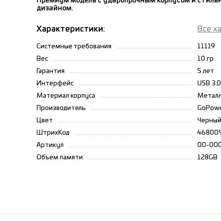
Премиум модель с ударопрочным корпусом и стил
дизайном.
Характеристики:
Все х
Системные требования
11119
Вес
10 гр.
Гарантия
5 лет
Интерфейс
USB 3.0
Материал корпуса
Метал
Производитель
GoPow
Цвет
Черный
ШтрихКод
46800
Артикул
00-00
Объем памяти
128GB