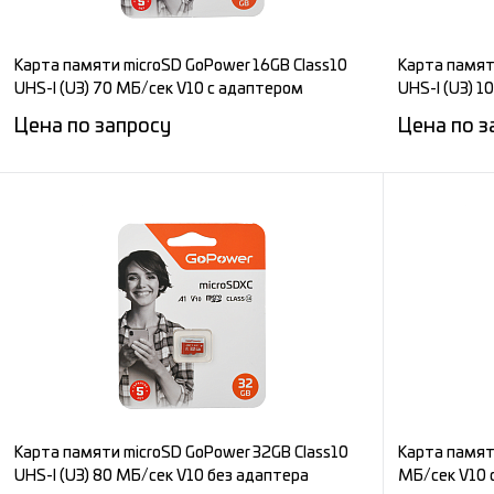
Карта памяти microSD GoPower 16GB Class10
Карта памят
UHS-I (U3) 70 МБ/сек V10 с адаптером
UHS-I (U3) 1
Цена по запросу
Цена по з
Запросить цену
Сравнение
Сравнени
В избранное
Под заказ
В избран
Карта памяти microSD GoPower 32GB Class10
Карта памят
UHS-I (U3) 80 МБ/сек V10 без адаптера
МБ/сек V10 