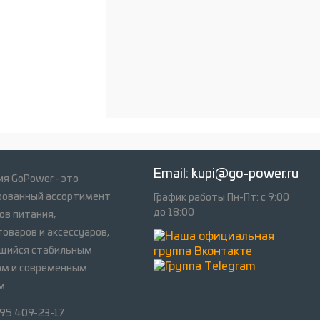
Email:
kupi@go-power.ru
я GoPower - это
рованный ассортимент
График работы Пн-Пт: с 9:00
до 18:00
ов питания,
оваров и аксессуаров,
щийся стабильным
ом и современным
м
495 409-23-17