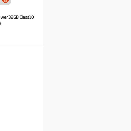
wer 32GB Class10
м
ь цену
Под заказ