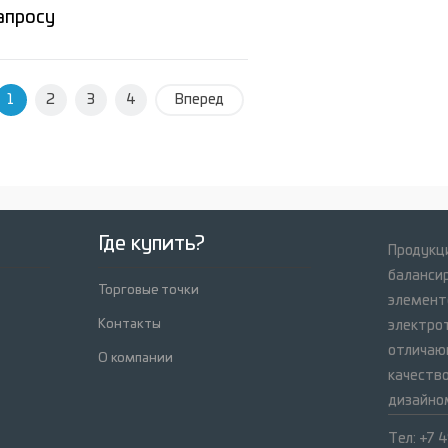
апросу
1
Запросить цену
2
3
4
Вперед
е
ное
Под заказ
Где купить?
Продукци
баланси
Торговые точки
элемент
Контакты
электрот
отличаю
О компании
качеств
дизайно
Тел: +7 