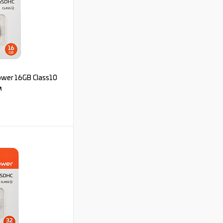
wer 16GB Class10
м
ь цену
Под заказ