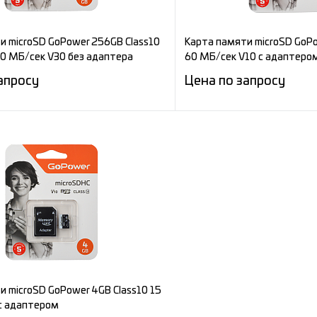
и microSD GoPower 256GB Class10
Карта памяти microSD GoPo
00 МБ/сек V30 без адаптера
60 МБ/сек V10 с адаптеро
апросу
Цена по запросу
Запросить цену
Запросит
е
Сравнение
ное
Под заказ
В избранное
и microSD GoPower 4GB Class10 15
с адаптером