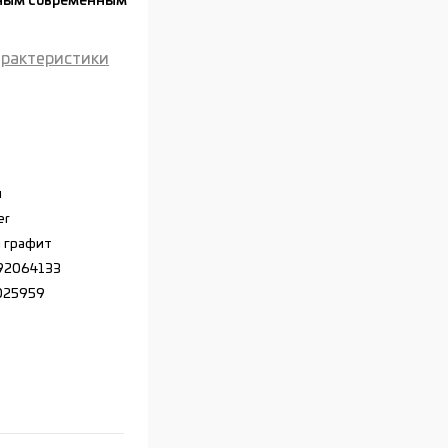
ьным современным
арактеристики
л
er
 графит
92064133
025959