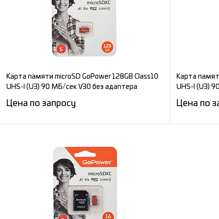
Карта памяти microSD GoPower 128GB Class10
Карта памят
UHS-I (U3) 90 МБ/сек V30 без адаптера
UHS-I (U3) 
Цена по запросу
Цена по з
Запросить цену
Сравнение
Сравнени
В избранное
Под заказ
В избран