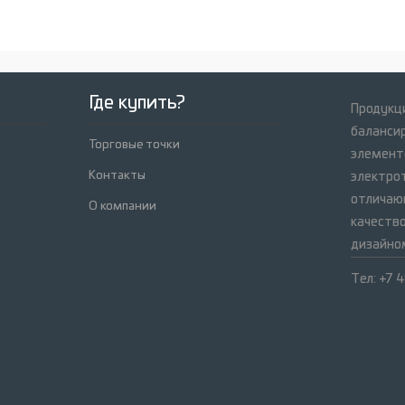
е
ное
Под заказ
Где купить?
Продукци
баланси
Торговые точки
элемент
Контакты
электрот
отличаю
О компании
качеств
дизайно
Тел: +7 