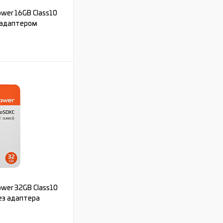
wer 16GB Class10
с адаптером
ь цену
Под заказ
wer 32GB Class10
без адаптера