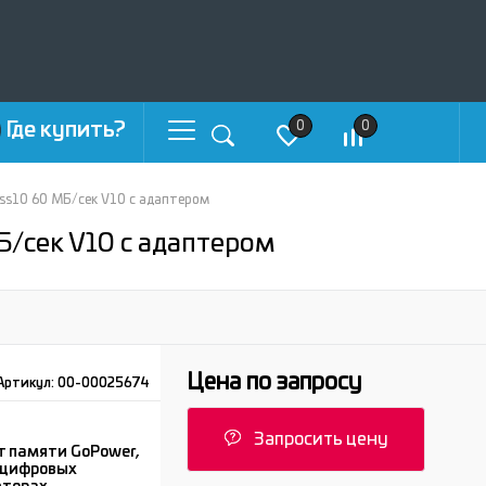
Где купить?
0
0
ss10 60 МБ/сек V10 с адаптером
Б/сек V10 с адаптером
Цена по запросу
Артикул:
00-00025674
Запросить цену
т памяти GoPower,
 цифровых