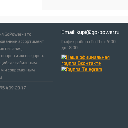
Email:
kupi@go-power.ru
я GoPower - это
рованный ассортимент
График работы Пн-Пт: с 9:00
до 18:00
ов питания,
оваров и аксессуаров,
щийся стабильным
ом и современным
м
495 409-23-17