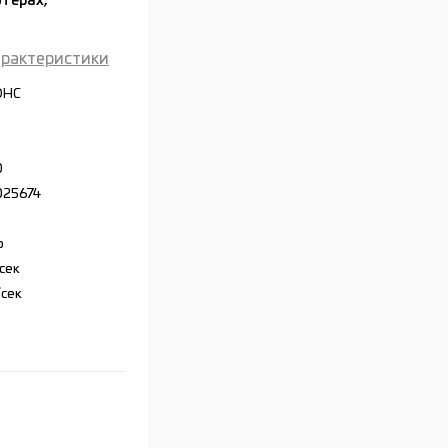
терах,
арактеристики
DHC
0
025674
р
сек
cек