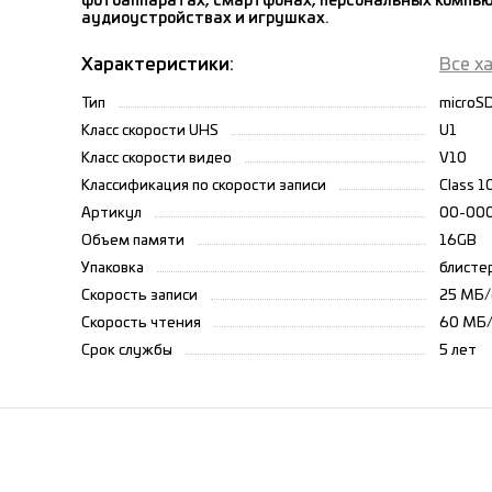
фотоаппаратах, смартфонах, персональных компью
аудиоустройствах и игрушках.
Характеристики:
Все х
Тип
microS
Класс скорости UHS
U1
Класс скорости видео
V10
Классификация по скорости записи
Class 1
Артикул
00-00
Объем памяти
16GB
Упаковка
блисте
Скорость записи
25 МБ/
Скорость чтения
60 МБ/
Срок службы
5 лет