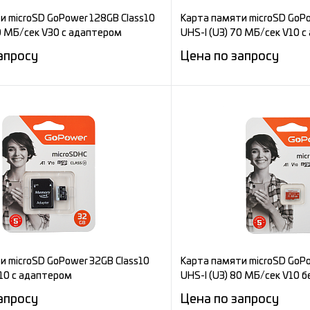
и microSD GoPower 128GB Class10
Карта памяти microSD GoPo
90 МБ/сек V30 с адаптером
UHS-I (U3) 70 МБ/сек V10 
апросу
Цена по запросу
Запросить цену
Запросит
е
Сравнение
ное
Под заказ
В избранное
и microSD GoPower 32GB Class10
Карта памяти microSD GoPo
10 с адаптером
UHS-I (U3) 80 МБ/сек V10 
апросу
Цена по запросу