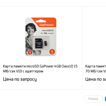
Запросить цену
Сравнение
Сравнени
В избранное
Под заказ
В избран
Карта памяти microSD GoPower 4GB Class10 15
Карта памят
МБ/сек V10 с адаптером
70 МБ/сек V
Цена по запросу
Цена по з
Запросить цену
Назад