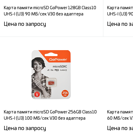
Карта памяти microSD GoPower 128GB Class10
Карта памят
UHS-I (U3) 90 МБ/сек V30 без адаптера
UHS-I (U3) 
Цена по запросу
Цена по з
Запросить цену
Сравнение
Сравнени
В избранное
Под заказ
В избран
Карта памяти microSD GoPower 256GB Class10
Карта памят
UHS-I (U3) 100 МБ/сек V30 без адаптера
60 МБ/сек V
Цена по запросу
Цена по з