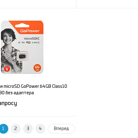
Запросить цену
Запросит
е
Сравнение
ное
Под заказ
В избранное
и microSD GoPower 64GB Class10
30 без адаптера
апросу
1
Запросить цену
2
3
4
Вперед