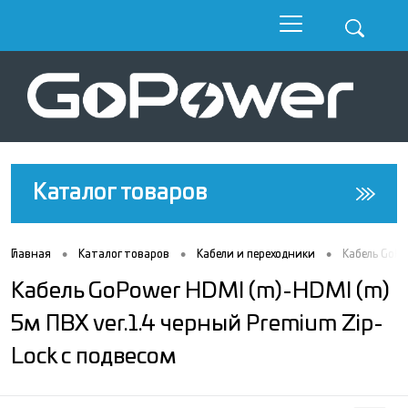
Каталог товаров
•
•
•
Главная
Каталог товаров
Кабели и переходники
Кабель GoPo
Кабель GoPower HDMI (m)-HDMI (m)
5м ПВХ ver.1.4 черный Premium Zip-
Lock c подвесом