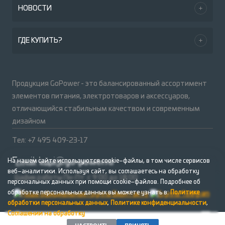
НОВОСТИ
ГДЕ КУПИТЬ?
Продукция GoPower - это балансированный ассортимент
элементов питания, электротоваров и аксессуаров,
отличающийся стабильным качеством и современным
дизайном
Тел: +7 495 409-23-17
Email:
kupi@go-power.ru
На нашем сайте используются cookie–файлы, в том числе сервисов
веб–аналитики. Используя сайт, вы соглашаетесь на обработку
График работы Пн-Пт: с 9:00 до 18:00
персональных данных при помощи cookie–файлов. Подробнее об
обработке персональных данных вы можете узнать в:
Политике
обработки персональных данных
,
Политике конфиденциальности
,
Соглашении на обработку