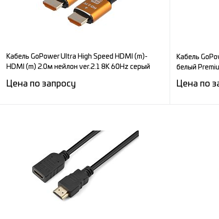
Кабель GoPower Ultra High Speed HDMI (m)-
Кабель GoPow
HDMI (m) 2.0м нейлон ver.2.1 8K 60Hz серый
белый Premiu
Premium Zip-Lock c подвесом
Цена по запросу
Цена по з
Запросить цену
Сравнение
Сравнени
В избранное
Под заказ
В избран