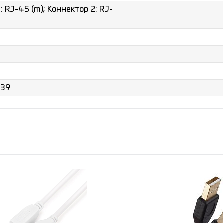
: RJ-45 (m); Коннектор 2: RJ-
039