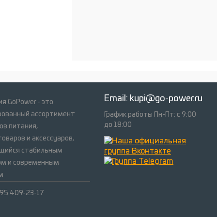
Email:
kupi@go-power.ru
я GoPower - это
рованный ассортимент
График работы Пн-Пт: с 9:00
до 18:00
ов питания,
оваров и аксессуаров,
щийся стабильным
ом и современным
м
495 409-23-17