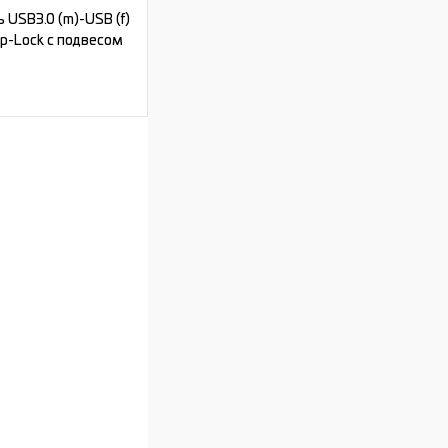
 USB3.0 (m)-USB (f)
ip-Lock c подвесом
ь цену
Под заказ