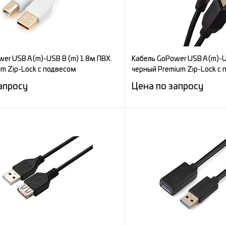
er USB A (m)-USB B (m) 1.8м ПВХ
Кабель GoPower USB A (m)-U
m Zip-Lock c подвесом
черный Premium Zip-Lock c
апросу
Цена по запросу
Запросить цену
Запросит
е
Сравнение
ное
Под заказ
В избранное