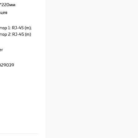
0*220мм
яцев
ор 1: RJ-45 (m);
ор 2: RJ-45 (m)
er
029039