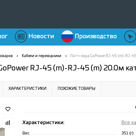
лог
Новости
Производство
•
•
товаров
Кабели и переходники
Патч-корд GoPower RJ-45 (m)-RJ-45
GoPower RJ-45 (m)-RJ-45 (m) 20.0м ка
ХАРАКТЕРИСТИКИ
ПОХОЖИЕ ТОВАРЫ
Характеристики:
Все х
Вес
351 (г)