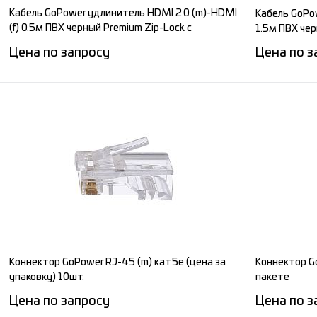
Кабель GoPower удлинитель HDMI 2.0 (m)-HDMI
Кабель GoPow
(f) 0.5м ПВХ черный Premium Zip-Lock c
1.5м ПВХ че
подвесом
Цена по запросу
Цена по з
Запросить цену
Сравнение
Сравнени
В избранное
Под заказ
В избран
Коннектор GoPower RJ-45 (m) кат.5е (цена за
Коннектор Go
упаковку) 10шт.
пакете
Цена по запросу
Цена по з