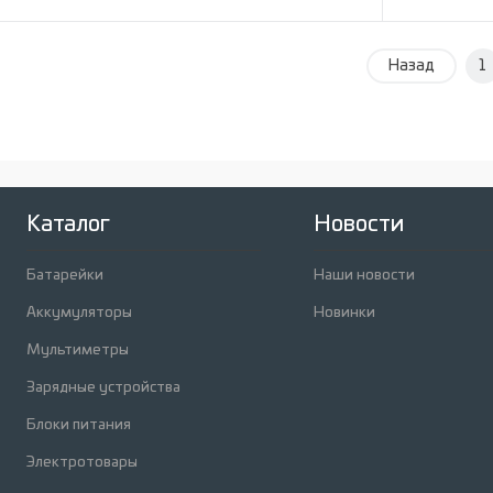
Запросить цену
Назад
1
Сравнение
Сравнени
В избранное
Под заказ
В избран
Каталог
Новости
Батарейки
Наши новости
Аккумуляторы
Новинки
Мультиметры
Зарядные устройства
Блоки питания
Электротовары