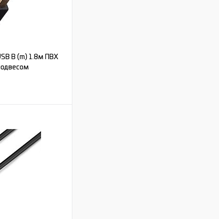
SB B (m) 1.8м ПВХ
 подвесом
ь цену
Под заказ