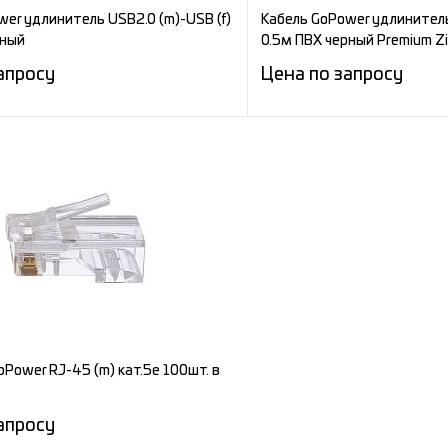
er удлинитель USB2.0 (m)-USB (f)
Кабель GoPower удлинитель
рный
0.5м ПВХ черный Premium Z
апросу
Цена по запросу
Запросить цену
Запросит
е
Сравнение
ное
Под заказ
В избранное
Power RJ-45 (m) кат.5е 100шт. в
апросу