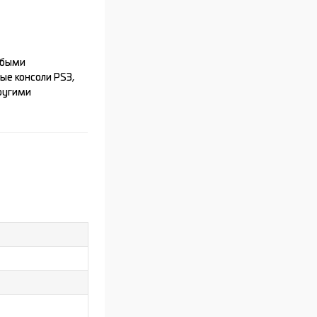
юбыми
е консоли PS3,
другими