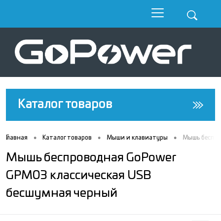
Каталог товаров
•
•
•
Главная
Каталог товаров
Мыши и клавиатуры
Мышь беспро
Мышь беспроводная GoPower
GPM03 классическая USB
бесшумная черный