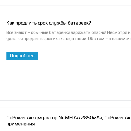
Как продлить срок службы батареек?
Все знают – обычные батарейки заряжать опасно! Несмотря на
удастся продлить срок их эксплуатации. Об этом – в нашем м
Подробнее
GoPower Аккумулятор Ni-MH AA 2850мАч, GoPower Ак
применения