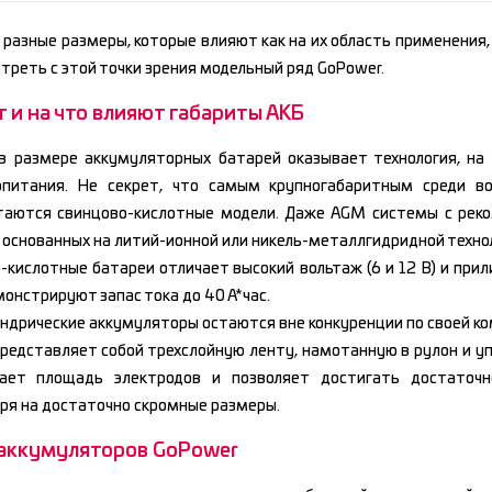
разные размеры, которые влияют как на их область применения,
треть с этой точки зрения модельный ряд GoPower.
т и на что влияют габариты АКБ
в размере аккумуляторных батарей оказывает технология, на 
опитания. Не секрет, что самым крупногабаритным среди в
таются свинцово-кислотные модели. Даже AGM системы с реко
 основанных на литий-ионной или никель-металлгидридной техно
-кислотные батареи отличает высокий вольтаж (6 и 12 В) и при
онстрируют запас тока до 40 А*час.
индрические аккумуляторы остаются вне конкуренции по своей ко
представляет собой трехслойную ленту, намотанную в рулон и у
вает площадь электродов и позволяет достигать достаточн
ря на достаточно скромные размеры.
аккумуляторов GoPower