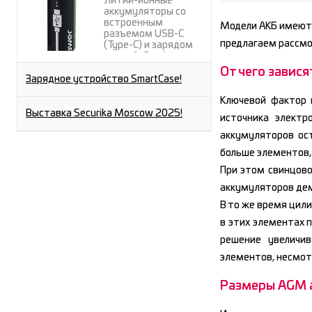
Литий-ионные
аккумуляторы со
встроенным
Модели АКБ имеют 
разъемом USB-C
предлагаем рассмо
(Type-C) и зарядом
через A-C кабель от
любого USB-A порта.
От чего завися
Зарядное устройство SmartCase!
Ключевой фактор 
Выставка Securika Moscow 2025!
источника электр
аккумуляторов ос
больше элементов,
При этом свинцово
аккумуляторов дем
В то же время цил
в этих элементах 
решение увеличи
элементов, несмот
Размеры AGM 