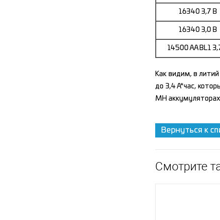
16340 3,7 В
16340 3,0 В
14500 AA BL1 3,
Как видим, в литий
до 3,4 А*час, кото
MH аккумуляторах. 
Вернуться к сп
Смотрите т