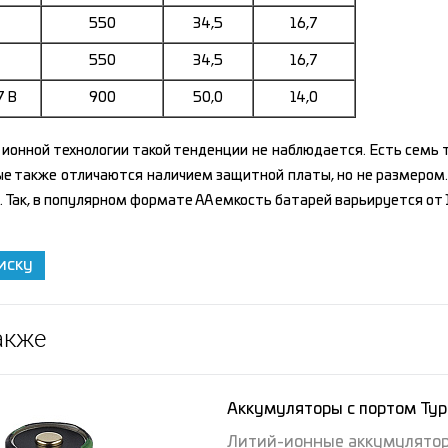
550
34,5
16,7
550
34,5
16,7
7 В
900
50,0
14,0
 ионной технологии такой тенденции не наблюдается. Есть семь 
рые также отличаются наличием защитной платы, но не размером.
Так, в популярном формате АА емкость батарей варьируется от 1,
иску
акже
Аккумуляторы с портом Typ
Литий-ионные аккумуляторы