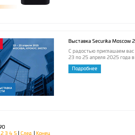
Выставка Securika Moscow 
С радостью приглашаем вас 
23 по 25 апреля 2025 года в
Подробнее
 90
2
3
4
5
|
След.
|
Конец