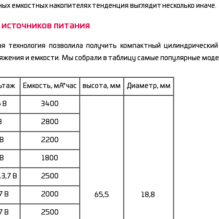
ных емкостных накопителях тенденция выглядит несколько иначе.
n источников питания
я технология позволила получить компактный цилиндрический
жения и емкости. Мы собрали в таблицу самые популярные моде
льтаж
Емкость, мА*час
высота, мм
Диаметр, мм
 В
3400
 В
2800
 В
2200
 В
1800
3,7 В
2500
7 В
2000
65,5
18,8
7 В
2500