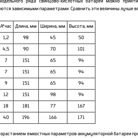
модельного ряда свинцово-кислотных батарей можно прийти
ются зависимыми параметрами. Сравнить эти величины лучше вс
А*час
Длина, мм
Ширина, мм
Высота, мм
1,2
98
45
50
4,5
90
70
101
7
151
65
94
7
151
65
94
9
151
65
94
12
151
98
94
18
181
77
167
40
196
166
171
возрастанием емкостных параметров аккумуляторной батареи про