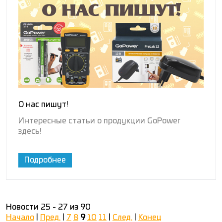
О нас пишут!
Интересные статьи о продукции GoPower
здесь!
Подробнее
Новости 25 - 27 из 90
Начало
|
Пред.
|
7
8
9
10
11
|
След.
|
Конец