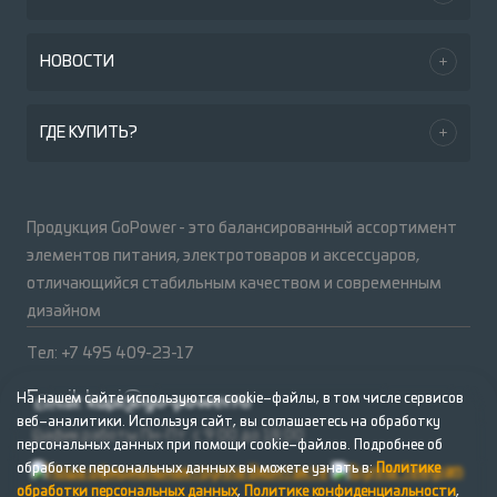
НОВОСТИ
ГДЕ КУПИТЬ?
Продукция GoPower - это балансированный ассортимент
элементов питания, электротоваров и аксессуаров,
отличающийся стабильным качеством и современным
дизайном
Тел: +7 495 409-23-17
Email:
kupi@go-power.ru
На нашем сайте используются cookie–файлы, в том числе сервисов
веб–аналитики. Используя сайт, вы соглашаетесь на обработку
График работы Пн-Пт: с 9:00 до 18:00
персональных данных при помощи cookie–файлов. Подробнее об
обработке персональных данных вы можете узнать в:
Политике
обработки персональных данных
,
Политике конфиденциальности
,