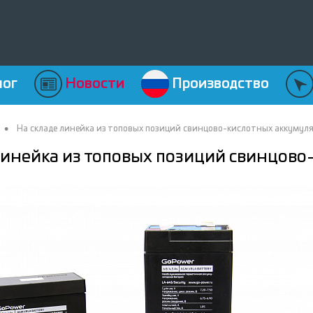
лог
Новости
Производство
•
На складе линейка из топовых позиций свинцово-кислотных аккумул
линейка из топовых позиций свинцов