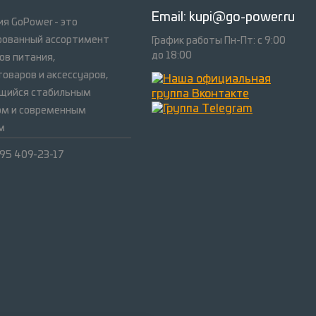
Email:
kupi@go-power.ru
я GoPower - это
рованный ассортимент
График работы Пн-Пт: с 9:00
до 18:00
ов питания,
оваров и аксессуаров,
щийся стабильным
ом и современным
м
495 409-23-17