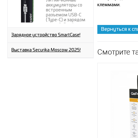
Литий-ионные
клеммами.
аккумуляторы со
встроенным
разъемом USB-C
(Type-C) и зарядом
через A-C кабель от
Вернуться к сп
любого USB-A порта.
Зарядное устройство SmartCase!
Смотрите т
Выставка Securika Moscow 2025!