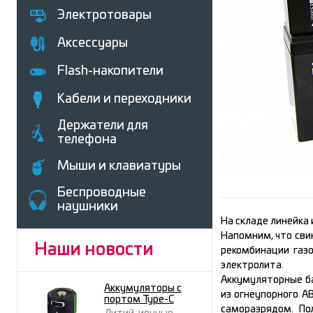
Электротовары
Аксессуары
Flash-накопители
Кабели и переходники
Держатели для
телефона
Мыши и клавиатуры
Беcпроводные
наушники
На складе линейка
Напомним, что сви
Наши новости
рекомбинации газ
электролита.
Аккумуляторные б
Аккумуляторы с
из огнеупорного A
портом Type-C
саморазрядом. По