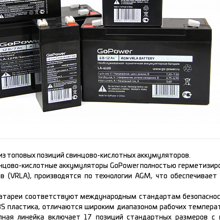
 из топовых позиций свинцово-кислотных аккумуляторов.
нцово-кислотные аккумуляторы GoPower полностью герметизиро
ов (VRLA), производятся по технологии AGM, что обеспечивае
атареи соответствуют международным стандартам безопасност
BS пластика, отличаются широким диапазоном рабочих темпера
лная линейка включает 17 позиций стандартных размеров с