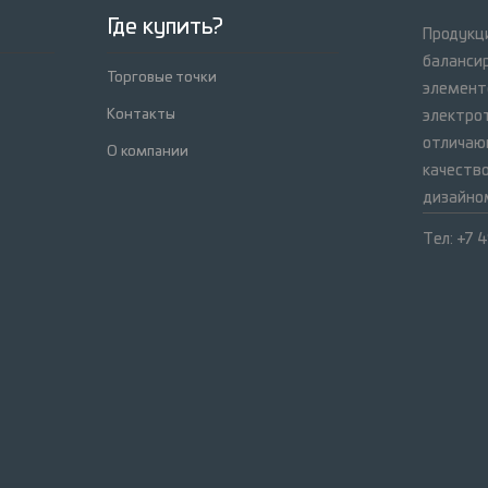
Где купить?
Продукци
баланси
Торговые точки
элемент
Контакты
электрот
отличаю
О компании
качеств
дизайно
Тел: +7 