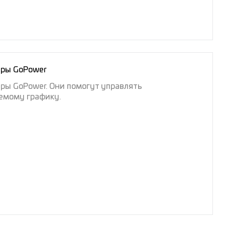
еры GoPower
ры GoPower. Они помогут управлять
уемому графику.