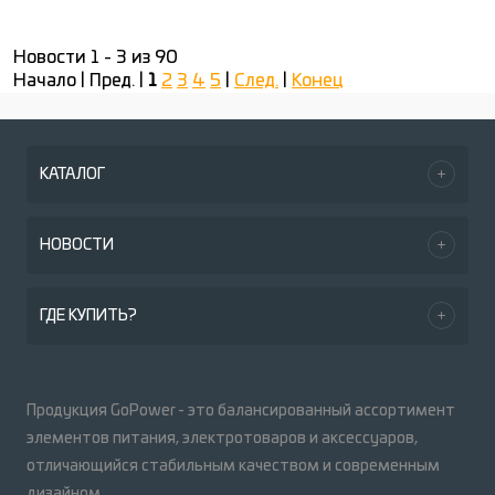
Новости 1 - 3 из 90
Начало | Пред. |
1
2
3
4
5
|
След.
|
Конец
КАТАЛОГ
НОВОСТИ
ГДЕ КУПИТЬ?
Продукция GoPower - это балансированный ассортимент
элементов питания, электротоваров и аксессуаров,
отличающийся стабильным качеством и современным
дизайном