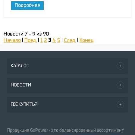
Подробнее
Новости 7 - 9 из 90
Начало
|
Пред.
|
1
2
3
4
5
|
След.
|
Конец
КАТАЛОГ
НОВОСТИ
ГДЕ КУПИТЬ?
Продукция GoPower - это балансированный ассортимент