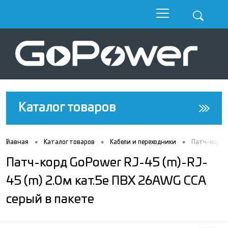
Каталог товаров
•
•
•
Главная
Каталог товаров
Кабели и переходники
Патч-корд G
Патч-корд GoPower RJ-45 (m)-RJ-
45 (m) 2.0м кат.5е ПВХ 26AWG CCA
серый в пакете