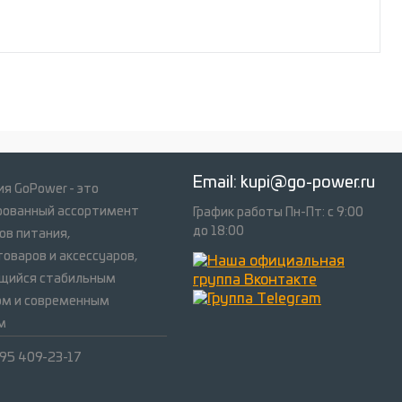
Email:
kupi@go-power.ru
я GoPower - это
рованный ассортимент
График работы Пн-Пт: с 9:00
до 18:00
ов питания,
оваров и аксессуаров,
щийся стабильным
ом и современным
м
495 409-23-17