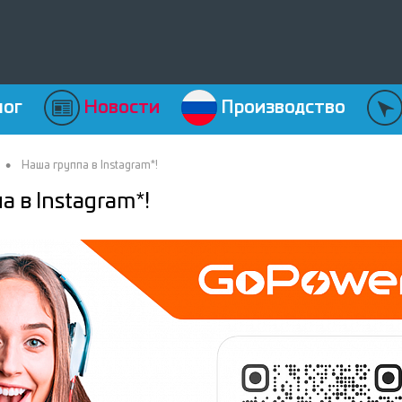
лог
Новости
Производство
•
Наша группа в Instagram*!
 в Instagram*!