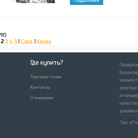
Подробнее
 90
2
3
4
5
|
След.
|
Конец
Где купить?
Продукци
баланси
Торговые точки
элемент
Контакты
электрот
отличаю
О компании
качеств
дизайно
Тел: +7 