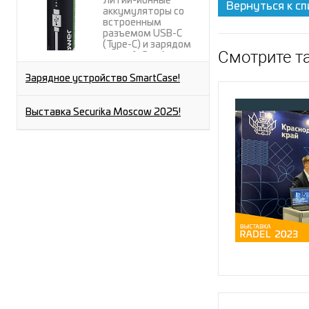
Литий-ионные
Вернуться к сп
аккумуляторы со
встроенным
разъемом USB-C
(Type-C) и зарядом
Смотрите т
через A-C кабель от
любого USB-A порта.
Зарядное устройство SmartCase!
Выставка Securika Moscow 2025!