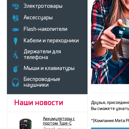
Электротовары
Аксессуары
Flash-накопители
Кабели и переходники
Держатели для
телефона
Мыши и клавиатуры
Беcпроводные
наушники
Наши новости
Друзья, присоединя
Вы сможете узнать 
Аккумуляторы с
*(Компания Meta Pl
портом Type-C