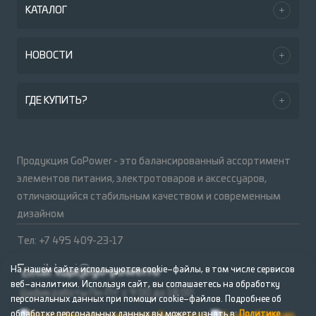
КАТАЛОГ
НОВОСТИ
ГДЕ КУПИТЬ?
Продукция GoPower - это балансированный ассортимент
элементов питания, электротоваров и аксессуаров,
отличающийся стабильным качеством и современным
дизайном
Тел: +7 495 409-23-17
Email:
kupi@go-power.ru
На нашем сайте используются cookie–файлы, в том числе сервисов
веб–аналитики. Используя сайт, вы соглашаетесь на обработку
График работы Пн-Пт: с 9:00 до 18:00
персональных данных при помощи cookie–файлов. Подробнее об
обработке персональных данных вы можете узнать в:
Политике