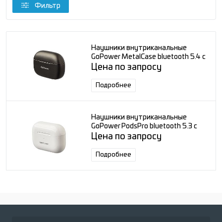
Фильтр
Наушники внутриканальные
GoPower MetalCase bluetooth 5.4 с
микр. черный графит
Цена по запросу
Подробнее
Наушники внутриканальные
GoPower PodsPro bluetooth 5.3 с
микр. белый
Цена по запросу
Подробнее